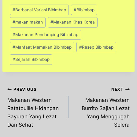
Post
#
Berbagai Variasi Bibimbap
#
Bibimbap
Tags:
#
makan makan
#
Makanan Khas Korea
#
Makanan Pendamping Bibimbap
#
Manfaat Memakan Bibimbap
#
Resep Bibimbap
#
Sejarah Bibimbap
Post
PREVIOUS
NEXT
Makanan Western
Makanan Western
navigation
Ratatouille Hidangan
Burrito Sajian Lezat
Sayuran Yang Lezat
Yang Menggugah
Dan Sehat
Selera