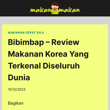
Skip
to
content
MAKANAN CEPAT SAJI
Bibimbap – Review
Makanan Korea Yang
Terkenal Diseluruh
Dunia
By
15/12/2023
adminfoodfun
Bagikan