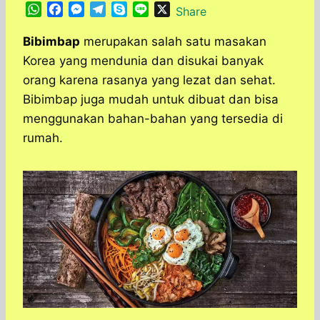
W
F
M
T
S
L
X
Share
h
a
e
e
k
i
a
c
s
l
y
n
Bibimbap
merupakan salah satu masakan
t
e
s
e
p
e
Korea yang mendunia dan disukai banyak
s
b
e
g
e
orang karena rasanya yang lezat dan sehat.
A
o
n
r
Bibimbap juga mudah untuk dibuat dan bisa
p
o
g
a
menggunakan bahan-bahan yang tersedia di
p
k
e
m
r
rumah.