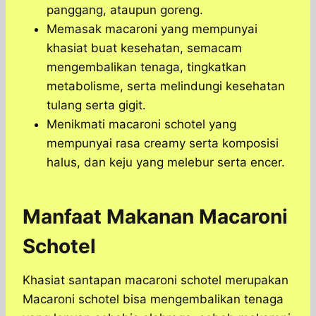
panggang, ataupun goreng.
Memasak macaroni yang mempunyai
khasiat buat kesehatan, semacam
mengembalikan tenaga, tingkatkan
metabolisme, serta melindungi kesehatan
tulang serta gigit.
Menikmati macaroni schotel yang
mempunyai rasa creamy serta komposisi
halus, dan keju yang melebur serta encer.
Manfaat Makanan Macaroni
Schotel
Khasiat santapan macaroni schotel merupakan
Macaroni schotel bisa mengembalikan tenaga