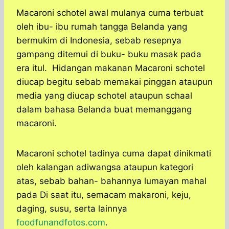
Macaroni schotel awal mulanya cuma terbuat
oleh ibu- ibu rumah tangga Belanda yang
bermukim di Indonesia, sebab resepnya
gampang ditemui di buku- buku masak pada
era itul. Hidangan makanan Macaroni schotel
diucap begitu sebab memakai pinggan ataupun
media yang diucap schotel ataupun schaal
dalam bahasa Belanda buat memanggang
macaroni.
Macaroni schotel tadinya cuma dapat dinikmati
oleh kalangan adiwangsa ataupun kategori
atas, sebab bahan- bahannya lumayan mahal
pada Di saat itu, semacam makaroni, keju,
daging, susu, serta lainnya
foodfunandfotos.com
.