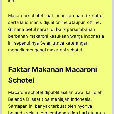
loh.
Makaroni schotel saat ini bertambah diketahui
serta laris manis dijual online ataupun offline.
Gimana betul narasi di balik persembahan
berbahan makaroni kesukaan warga Indonesia
ini sepenuhnya Selanjutnya keterangan
menarik mengenai makaroni schotel.
Faktar Makanan Macaroni
Schotel
Macaroni schotel dipublikasikan awal kali oleh
Belanda Di saat tiba menjajah Indonesia.
Santapan ini banyak terbuat oleh nyonya
belanda selaku persembahan tiap hari ataupun