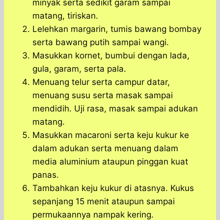
minyak serta sedikit garam sampai
matang, tiriskan.
Lelehkan margarin, tumis bawang bombay
serta bawang putih sampai wangi.
Masukkan kornet, bumbui dengan lada,
gula, garam, serta pala.
Menuang telur serta campur datar,
menuang susu serta masak sampai
mendidih. Uji rasa, masak sampai adukan
matang.
Masukkan macaroni serta keju kukur ke
dalam adukan serta menuang dalam
media aluminium ataupun pinggan kuat
panas.
Tambahkan keju kukur di atasnya. Kukus
sepanjang 15 menit ataupun sampai
permukaannya nampak kering.