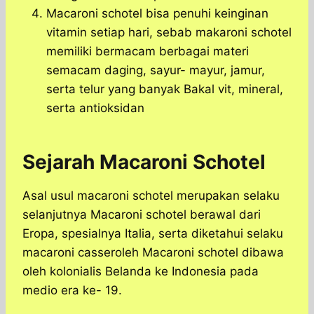
Macaroni schotel bisa penuhi keinginan
vitamin setiap hari, sebab makaroni schotel
memiliki bermacam berbagai materi
semacam daging, sayur- mayur, jamur,
serta telur yang banyak Bakal vit, mineral,
serta antioksidan
Sejarah Macaroni Schotel
Asal usul macaroni schotel merupakan selaku
selanjutnya Macaroni schotel berawal dari
Eropa, spesialnya Italia, serta diketahui selaku
macaroni casseroleh Macaroni schotel dibawa
oleh kolonialis Belanda ke Indonesia pada
medio era ke- 19.