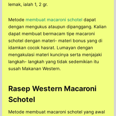
lemak, ialah 1, 2 gr.
Metode
membuat macaroni schotel
dapat
dengan mengukus ataupun dipanggang. Kalian
dapat membuat bermacam tipe macaroni
schotel dengan materi- materi bonus yang di
idamkan cocok hasrat. Lumayan dengan
mengakulasi materi kuncinya serta menjajaki
langkah- langkah yang tidak sedemikian itu
susah Makanan Western.
Rasep Western Macaroni
Schotel
Metode membuat macaroni schotel yang awal