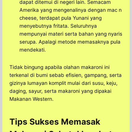
dapat ditemui di negeri lain. Semacam
Amerika yang mengenalinya dengan mac n
cheese, terdapat pula Yunani yang
menyebutnya fritata. Seluruhnya
mempunyai materi serta bahan yang nyaris
serupa. Apalagi metode memasaknya pula
mendekati.
Tidak bingung apabila olahan makaroni ini
terkenal di bumi sebab efisien, gampang, serta
gizinya lumayan komplit mulai dari susu, keju,
daging, sayur, serta makaroni yang dipakai
Makanan Western.
Tips Sukses Memasak