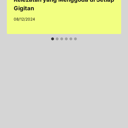
Gigitan
08/12/2024