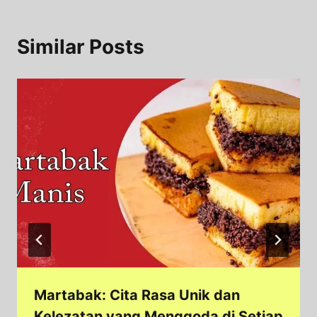
Similar Posts
Martabak: Cita Rasa Unik dan
Kelezatan yang Menggoda di Setiap