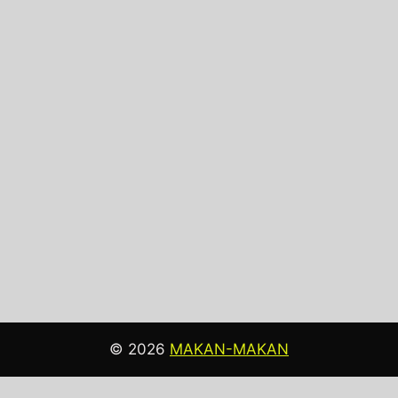
© 2026
MAKAN-MAKAN
Aksi Nyata Kasino Online Penuhi Kebutuhan Industri