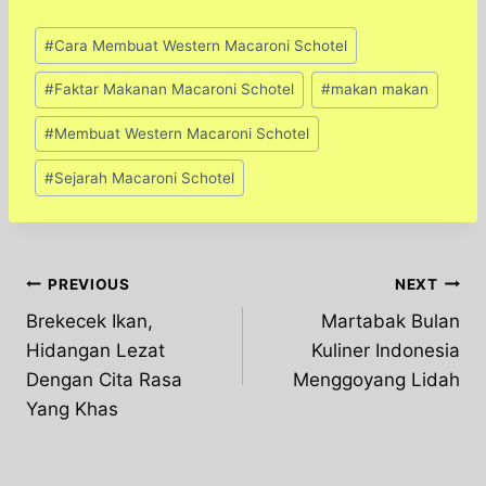
Post
#
Cara Membuat Western Macaroni Schotel
Tags:
#
Faktar Makanan Macaroni Schotel
#
makan makan
#
Membuat Western Macaroni Schotel
#
Sejarah Macaroni Schotel
Post
PREVIOUS
NEXT
Brekecek Ikan,
Martabak Bulan
navigation
Hidangan Lezat
Kuliner Indonesia
Dengan Cita Rasa
Menggoyang Lidah
Yang Khas