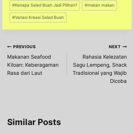
#
Kenapa Salad Buah Jadi Pilihan?
#
makan makan
#
Variasi Kreasi Salad Buah
Post
PREVIOUS
NEXT
Makanan Seafood
Rahasia Kelezatan
navigation
Kiloan: Keberagaman
Sagu Lempeng, Snack
Rasa dari Laut
Tradisional yang Wajib
Dicoba
Similar Posts