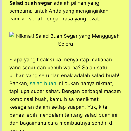
a
c
s
l
y
n
Salad buah segar
adalah pilihan yang
t
e
s
e
p
e
sempurna untuk Anda yang menginginkan
s
b
e
g
e
camilan sehat dengan rasa yang lezat.​
A
o
n
r
p
o
g
a
p
k
e
m
r
Siapa yang tidak suka menyantap makanan
yang segar dan penuh warna? Salah satu
pilihan yang seru dan enak adalah salad buah!
Bahkan,
salad buah
ini bukan hanya nikmat,
tapi juga super sehat. Dengan berbagai macam
kombinasi buah, kamu bisa menikmati
kesegaran dalam setiap suapan. Yuk, kita
bahas lebih mendalam tentang salad buah ini
dan bagaimana cara membuatnya sendiri di
rumah!