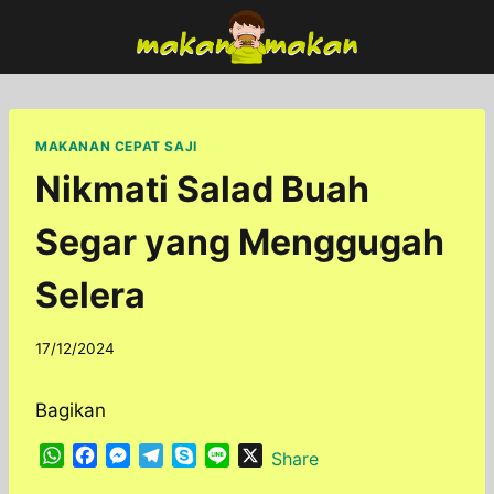
Skip
to
content
MAKANAN CEPAT SAJI
Nikmati Salad Buah
Segar yang Menggugah
Selera
By
17/12/2024
adminfoodfun
Bagikan
W
F
M
T
S
L
X
Share
h
a
e
e
k
i