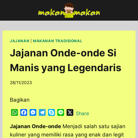
Skip
to
content
JAJANAN
|
MAKANAN TRADISIONAL
Jajanan Onde-onde Si
Manis yang Legendaris
By
28/11/2023
adminfoodfun
Bagikan
W
F
M
T
S
L
X
Share
h
a
e
e
k
i
a
c
s
l
y
n
Jajanan Onde-onde
Menjadi salah satu sajian
t
e
s
e
p
e
kuliner yang memiliki rasa yang enak dan legit