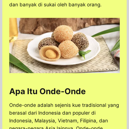
s
b
e
g
e
dan banyak di sukai oleh banyak orang.
A
o
n
r
p
o
g
a
p
k
e
m
r
Apa Itu Onde-Onde
Onde-onde adalah sejenis kue tradisional yang
berasal dari Indonesia dan populer di
Indonesia, Malaysia, Vietnam, Filipina, dan
negara-negara Asia lainnya. Onde-onde