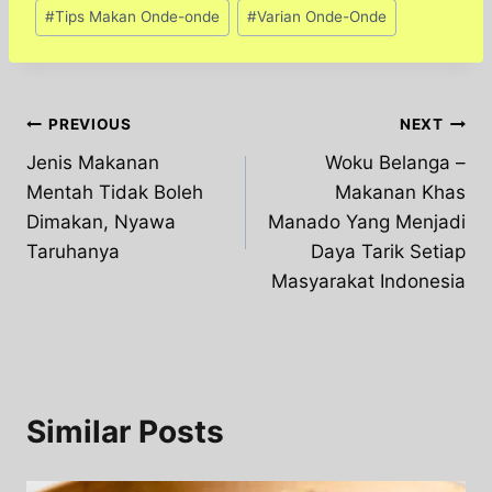
#
Tips Makan Onde-onde
#
Varian Onde-Onde
Post
PREVIOUS
NEXT
Jenis Makanan
Woku Belanga –
navigation
Mentah Tidak Boleh
Makanan Khas
Dimakan, Nyawa
Manado Yang Menjadi
Taruhanya
Daya Tarik Setiap
Masyarakat Indonesia
Similar Posts