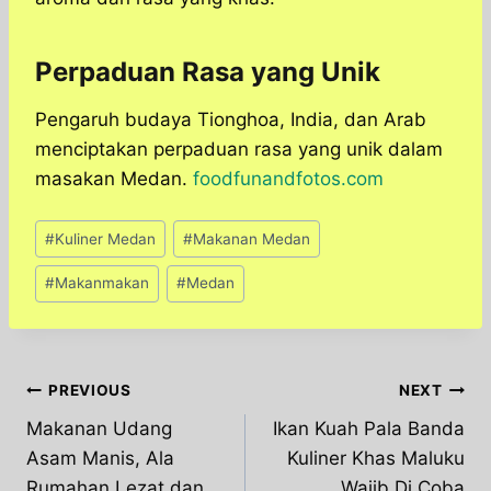
Perpaduan Rasa yang Unik
Pengaruh budaya Tionghoa, India, dan Arab
menciptakan perpaduan rasa yang unik dalam
masakan Medan.
foodfunandfotos.com
Post
#
Kuliner Medan
#
Makanan Medan
Tags:
#
Makanmakan
#
Medan
Post
PREVIOUS
NEXT
Makanan Udang
Ikan Kuah Pala Banda
navigation
Asam Manis, Ala
Kuliner Khas Maluku
Rumahan Lezat dan
Wajib Di Coba