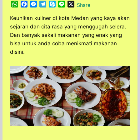
W
F
M
T
S
L
X
Share
h
a
e
e
k
i
a
c
s
l
y
n
Keunikan kuliner di kota Medan yang kaya akan
t
e
s
e
p
e
sejarah dan cita rasa yang menggugah selera.
s
b
e
g
e
Dan banyak sekali makanan yang enak yang
A
o
n
r
bisa untuk anda coba menikmati makanan
p
o
g
a
disini.
p
k
e
m
r