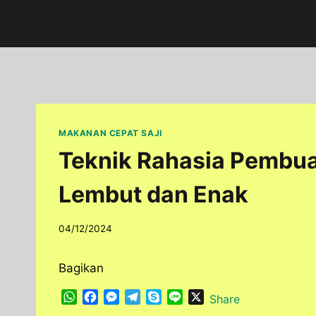
Skip
to
content
MAKANAN CEPAT SAJI
Teknik Rahasia Pembua
Lembut dan Enak
By
04/12/2024
adminfoodfun
Bagikan
W
F
M
T
S
L
X
Share
h
a
e
e
k
i