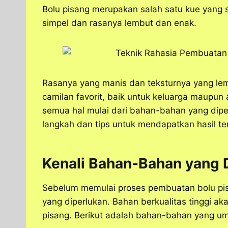
a
c
s
l
y
n
Bolu pisang merupakan salah satu kue yang 
t
e
s
e
p
e
simpel dan rasanya lembut dan enak.
s
b
e
g
e
A
o
n
r
p
o
g
a
p
k
e
m
r
Rasanya yang manis dan teksturnya yang le
camilan favorit, baik untuk keluarga maupun 
semua hal mulai dari bahan-bahan yang diper
langkah dan tips untuk mendapatkan hasil te
Kenali Bahan-Bahan yang 
Sebelum memulai proses pembuatan bolu pis
yang diperlukan. Bahan berkualitas tinggi ak
pisang. Berikut adalah bahan-bahan yang u