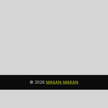
© 2026
MAKAN-MAKAN
Pengujian Efisiensi Rendering Vektor Visual Pada
Mahjong Ways 2
Riset Tingkat Kestabilan Latensi
Streaming Platform Live Kasino
Sistem Manajemen