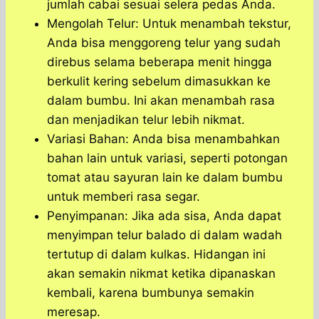
jumlah cabai sesuai selera pedas Anda.
Mengolah Telur: Untuk menambah tekstur,
Anda bisa menggoreng telur yang sudah
direbus selama beberapa menit hingga
berkulit kering sebelum dimasukkan ke
dalam bumbu. Ini akan menambah rasa
dan menjadikan telur lebih nikmat.
Variasi Bahan: Anda bisa menambahkan
bahan lain untuk variasi, seperti potongan
tomat atau sayuran lain ke dalam bumbu
untuk memberi rasa segar.
Penyimpanan: Jika ada sisa, Anda dapat
menyimpan telur balado di dalam wadah
tertutup di dalam kulkas. Hidangan ini
akan semakin nikmat ketika dipanaskan
kembali, karena bumbunya semakin
meresap.