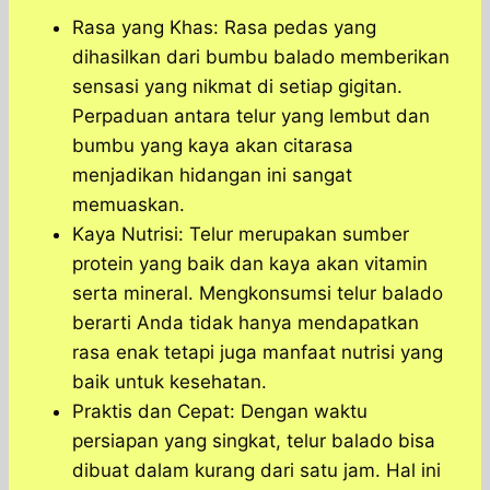
Rasa yang Khas: Rasa pedas yang
dihasilkan dari bumbu balado memberikan
sensasi yang nikmat di setiap gigitan.
Perpaduan antara telur yang lembut dan
bumbu yang kaya akan citarasa
menjadikan hidangan ini sangat
memuaskan.
Kaya Nutrisi: Telur merupakan sumber
protein yang baik dan kaya akan vitamin
serta mineral. Mengkonsumsi telur balado
berarti Anda tidak hanya mendapatkan
rasa enak tetapi juga manfaat nutrisi yang
baik untuk kesehatan.
Praktis dan Cepat: Dengan waktu
persiapan yang singkat, telur balado bisa
dibuat dalam kurang dari satu jam. Hal ini