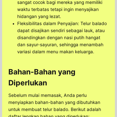
sangat cocok bagi mereka yang memiliki
waktu terbatas tetapi ingin menyajikan
hidangan yang lezat.
Fleksibilitas dalam Penyajian: Telur balado
dapat disajikan sendiri sebagai lauk, atau
disandingkan dengan nasi putih hangat
dan sayur-sayuran, sehingga menambah
variasi dalam menu makan keluarga.
Bahan-Bahan yang
Diperlukan
Sebelum mulai memasak, Anda perlu
menyiapkan bahan-bahan yang dibutuhkan
untuk membuat telur balado. Berikut adalah
daftar lengkap bahan yang diperlukan: