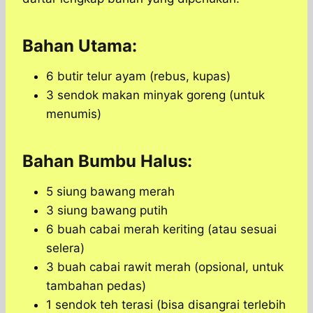
Bahan Utama:
6 butir telur ayam (rebus, kupas)
3 sendok makan minyak goreng (untuk
menumis)
Bahan Bumbu Halus:
5 siung bawang merah
3 siung bawang putih
6 buah cabai merah keriting (atau sesuai
selera)
3 buah cabai rawit merah (opsional, untuk
tambahan pedas)
1 sendok teh terasi (bisa disangrai terlebih