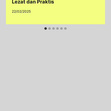
Lezat dan Praktis
22/02/2025