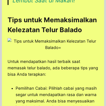
Lembut Saat di Makan!
Tips untuk Memaksimalkan
Kelezatan Telur Balado
Untuk mendapatkan hasil terbaik saat
memasak telur balado, ada beberapa tips yang
bisa Anda terapkan:
Pemilihan Cabai: Pilihlah cabai yang masih
segar untuk mendapatkan rasa dan warna
yang maksimal. Anda bisa menyesuaikan