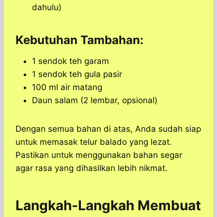
dahulu)
Kebutuhan Tambahan:
1 sendok teh garam
1 sendok teh gula pasir
100 ml air matang
Daun salam (2 lembar, opsional)
Dengan semua bahan di atas, Anda sudah siap
untuk memasak telur balado yang lezat.
Pastikan untuk menggunakan bahan segar
agar rasa yang dihasilkan lebih nikmat.
Langkah-Langkah Membuat