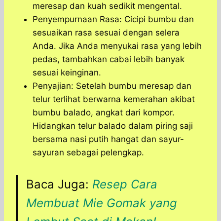
meresap dan kuah sedikit mengental.
Penyempurnaan Rasa: Cicipi bumbu dan
sesuaikan rasa sesuai dengan selera
Anda. Jika Anda menyukai rasa yang lebih
pedas, tambahkan cabai lebih banyak
sesuai keinginan.
Penyajian: Setelah bumbu meresap dan
telur terlihat berwarna kemerahan akibat
bumbu balado, angkat dari kompor.
Hidangkan telur balado dalam piring saji
bersama nasi putih hangat dan sayur-
sayuran sebagai pelengkap.
Baca Juga:
Resep Cara
Membuat Mie Gomak yang