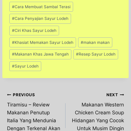
Post
#
Cara Membuat Sambal Terasi
Tags:
#
Cara Penyajian Sayur Lodeh
#
Ciri Khas Sayur Lodeh
#
Khasiat Memakan Sayur Lodeh
#
makan makan
#
Makanan Khas Jawa Tengah
#
Resep Sayur Lodeh
#
Sayur Lodeh
Post
PREVIOUS
NEXT
Tiramisu – Review
Makanan Western
navigation
Makanan Penutup
Chicken Cream Soup
Italia Yang Mendunia
Hidangan Yang Cocok
Dengan Terkenal Akan
Untuk Musim Dingin