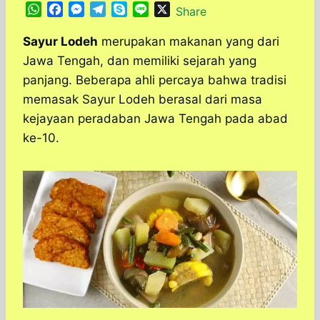
W
F
M
T
S
L
X
Share
h
a
e
e
k
i
a
c
s
l
y
n
Sayur Lodeh
merupakan makanan yang dari
t
e
s
e
p
e
Jawa Tengah, dan memiliki sejarah yang
s
b
e
g
e
panjang. Beberapa ahli percaya bahwa tradisi
A
o
n
r
memasak Sayur Lodeh berasal dari masa
p
o
g
a
kejayaan peradaban Jawa Tengah pada abad
p
k
e
m
r
ke-10.