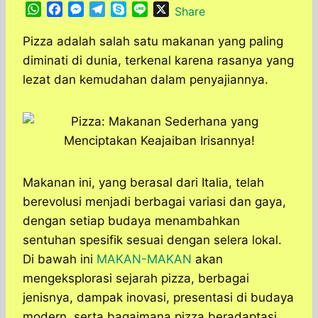
W
F
M
T
S
L
X
Share
h
a
e
e
k
i
a
c
s
l
y
n
Pizza adalah salah satu makanan yang paling
t
e
s
e
p
e
diminati di dunia, terkenal karena rasanya yang
s
b
e
g
e
lezat dan kemudahan dalam penyajiannya.
A
o
n
r
p
o
g
a
p
k
e
m
r
Makanan ini, yang berasal dari Italia, telah
berevolusi menjadi berbagai variasi dan gaya,
dengan setiap budaya menambahkan
sentuhan spesifik sesuai dengan selera lokal.
Di bawah ini
MAKAN-MAKAN
akan
mengeksplorasi sejarah pizza, berbagai
jenisnya, dampak inovasi, presentasi di budaya
modern, serta bagaimana pizza beradaptasi