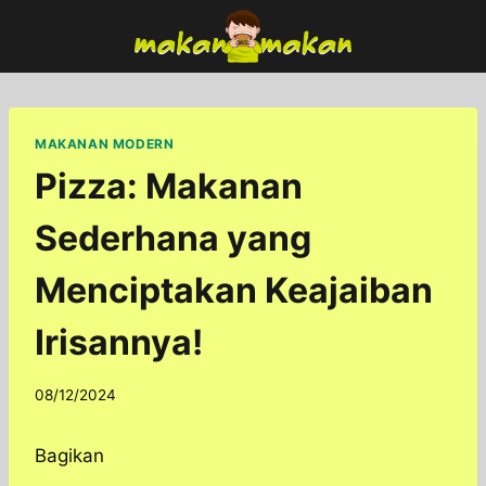
Skip
to
content
MAKANAN MODERN
Pizza: Makanan
Sederhana yang
Menciptakan Keajaiban
Irisannya!
By
08/12/2024
adminfoodfun
Bagikan