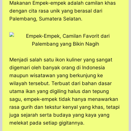
a
c
s
l
y
n
Makanan Empek-empek adalah camilan khas
t
e
s
e
p
e
dengan cita rasa unik yang berasal dari
s
b
e
g
e
Palembang, Sumatera Selatan.
A
o
n
r
p
o
g
a
p
k
e
m
r
Menjadi salah satu ikon kuliner yang sangat
digemari oleh banyak orang di Indonesia
maupun wisatawan yang berkunjung ke
wilayah tersebut. Terbuat dari bahan dasar
utama ikan yang digiling halus dan tepung
sagu, empek-empek tidak hanya menawarkan
rasa gurih dan tekstur kenyal yang khas, tetapi
juga sejarah serta budaya yang kaya yang
melekat pada setiap gigitannya.