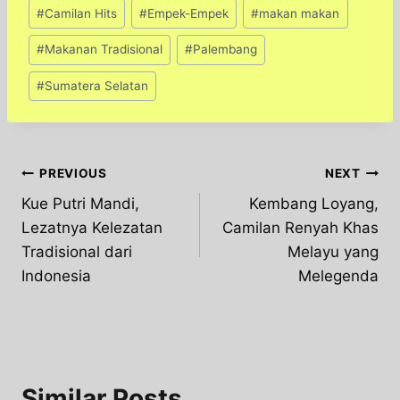
Post
#
Camilan Hits
#
Empek-Empek
#
makan makan
Tags:
#
Makanan Tradisional
#
Palembang
#
Sumatera Selatan
Post
PREVIOUS
NEXT
Kue Putri Mandi,
Kembang Loyang,
navigation
Lezatnya Kelezatan
Camilan Renyah Khas
Tradisional dari
Melayu yang
Indonesia
Melegenda
Similar Posts