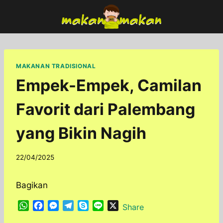
Skip
to
content
MAKANAN TRADISIONAL
Empek-Empek, Camilan
Favorit dari Palembang
yang Bikin Nagih
By
22/04/2025
adminfoodfun
Bagikan
W
F
M
T
S
L
X
Share
h
a
e
e
k
i