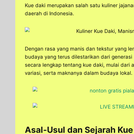
a
c
s
l
y
n
Kue daki merupakan salah satu kuliner jajana
t
e
s
e
p
e
daerah di Indonesia.
s
b
e
g
e
A
o
n
r
p
o
g
a
p
k
e
m
r
Dengan rasa yang manis dan tekstur yang lem
budaya yang terus dilestarikan dari generasi
secara lengkap tentang kue daki, mulai dari
variasi, serta maknanya dalam budaya lokal.
Asal-Usul dan Sejarah Kue