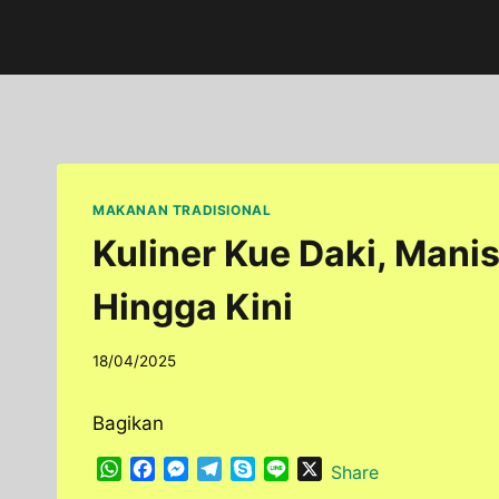
Skip
to
content
MAKANAN TRADISIONAL
Kuliner Kue Daki, Manis
Hingga Kini
By
18/04/2025
adminfoodfun
Bagikan
W
F
M
T
S
L
X
Share
h
a
e
e
k
i