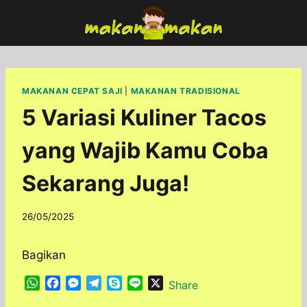
Skip
to
content
MAKANAN CEPAT SAJI
|
MAKANAN TRADISIONAL
5 Variasi Kuliner Tacos
yang Wajib Kamu Coba
Sekarang Juga!
By
26/05/2025
adminfoodfun
Bagikan
W
F
M
T
S
L
X
Share
h
a
e
e
k
i