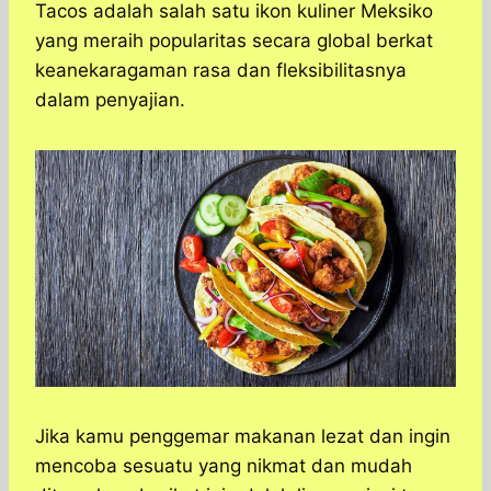
a
c
s
l
y
n
Tacos adalah salah satu ikon kuliner Meksiko
t
e
s
e
p
e
yang meraih popularitas secara global berkat
s
b
e
g
e
keanekaragaman rasa dan fleksibilitasnya
A
o
n
r
dalam penyajian.
p
o
g
a
p
k
e
m
r
Jika kamu penggemar makanan lezat dan ingin
mencoba sesuatu yang nikmat dan mudah