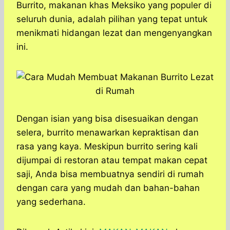
a
c
s
l
y
n
Burrito, makanan khas Meksiko yang populer di
t
e
s
e
p
e
seluruh dunia, adalah pilihan yang tepat untuk
s
b
e
g
e
menikmati hidangan lezat dan mengenyangkan
A
o
n
r
ini.
p
o
g
a
p
k
e
m
r
Dengan isian yang bisa disesuaikan dengan
selera, burrito menawarkan kepraktisan dan
rasa yang kaya. Meskipun burrito sering kali
dijumpai di restoran atau tempat makan cepat
saji, Anda bisa membuatnya sendiri di rumah
dengan cara yang mudah dan bahan-bahan
yang sederhana.