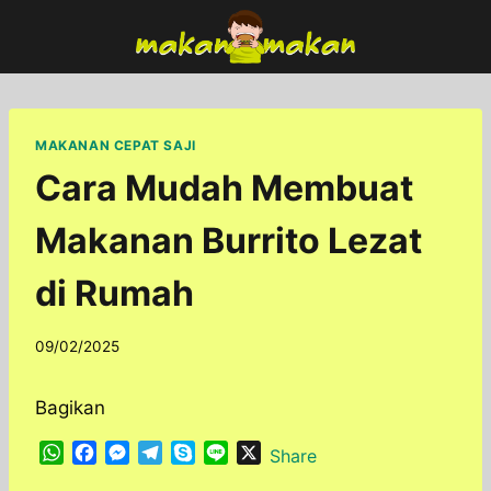
Skip
to
content
MAKANAN CEPAT SAJI
Cara Mudah Membuat
Makanan Burrito Lezat
di Rumah
By
09/02/2025
adminfoodfun
Bagikan
W
F
M
T
S
L
X
Share
h
a
e
e
k
i