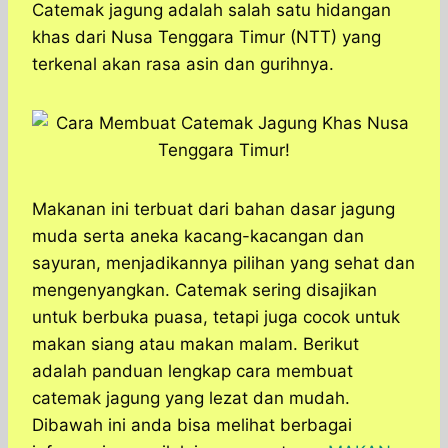
a
c
s
l
y
n
Catemak jagung adalah salah satu hidangan
t
e
s
e
p
e
khas dari Nusa Tenggara Timur (NTT) yang
s
b
e
g
e
terkenal akan rasa asin dan gurihnya.
A
o
n
r
p
o
g
a
p
k
e
m
r
Makanan ini terbuat dari bahan dasar jagung
muda serta aneka kacang-kacangan dan
sayuran, menjadikannya pilihan yang sehat dan
mengenyangkan. Catemak sering disajikan
untuk berbuka puasa, tetapi juga cocok untuk
makan siang atau makan malam. ​Berikut
adalah panduan lengkap cara membuat
catemak jagung yang lezat dan mudah.​
Dibawah ini anda bisa melihat berbagai