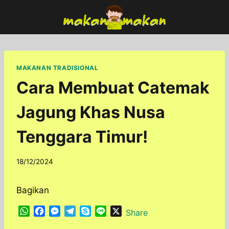
Skip
to
content
MAKANAN TRADISIONAL
Cara Membuat Catemak
Jagung Khas Nusa
Tenggara Timur!
By
18/12/2024
adminfoodfun
Bagikan
W
F
M
T
S
L
X
Share
h
a
e
e
k
i