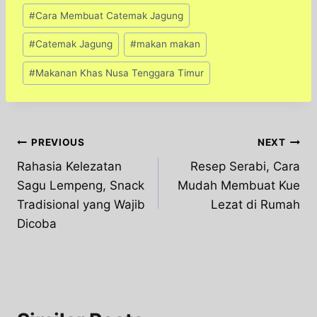
Post
#
Cara Membuat Catemak Jagung
Tags:
#
Catemak Jagung
#
makan makan
#
Makanan Khas Nusa Tenggara Timur
Post
PREVIOUS
NEXT
Rahasia Kelezatan
Resep Serabi, Cara
navigation
Sagu Lempeng, Snack
Mudah Membuat Kue
Tradisional yang Wajib
Lezat di Rumah
Dicoba