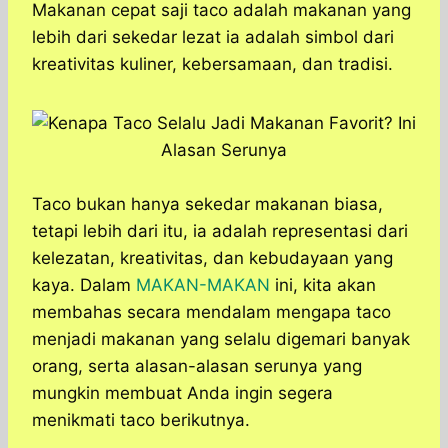
a
c
s
l
y
n
Makanan cepat saji taco adalah makanan yang
t
e
s
e
p
e
lebih dari sekedar lezat ia adalah simbol dari
s
b
e
g
e
kreativitas kuliner, kebersamaan, dan tradisi.
A
o
n
r
p
o
g
a
p
k
e
m
r
Taco bukan hanya sekedar makanan biasa,
tetapi lebih dari itu, ia adalah representasi dari
kelezatan, kreativitas, dan kebudayaan yang
kaya. Dalam
MAKAN-MAKAN
ini, kita akan
membahas secara mendalam mengapa taco
menjadi makanan yang selalu digemari banyak
orang, serta alasan-alasan serunya yang
mungkin membuat Anda ingin segera
menikmati taco berikutnya.