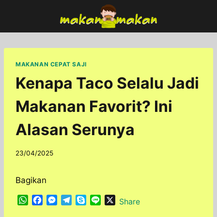
Skip
to
content
MAKANAN CEPAT SAJI
Kenapa Taco Selalu Jadi
Makanan Favorit? Ini
Alasan Serunya
By
23/04/2025
adminfoodfun
Bagikan
W
F
M
T
S
L
X
Share
h
a
e
e
k
i