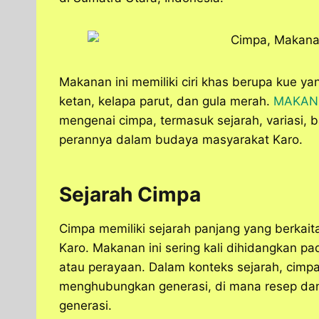
s
b
e
g
e
A
o
n
r
p
o
g
a
p
k
e
m
r
Makanan ini memiliki ciri khas berupa kue ya
ketan, kelapa parut, dan gula merah.
MAKAN
mengenai cimpa, termasuk sejarah, variasi, b
perannya dalam budaya masyarakat Karo.
Sejarah Cimpa
Cimpa memiliki sejarah panjang yang berkait
Karo. Makanan ini sering kali dihidangkan p
atau perayaan. Dalam konteks sejarah, cim
menghubungkan generasi, di mana resep dan
generasi.