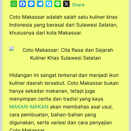
W
F
M
T
S
L
X
Share
h
a
e
e
k
i
a
c
s
l
y
n
Coto Makassar adalah salah satu kuliner khas
t
e
s
e
p
e
Indonesia yang berasal dari Sulawesi Selatan,
s
b
e
g
e
khususnya dari kota Makassar.
A
o
n
r
p
o
g
a
p
k
e
m
r
Hidangan ini sangat terkenal dan menjadi ikon
kuliner daerah tersebut. Coto Makassar bukan
hanya sekadar makanan, tetapi juga
menyimpan cerita dan tradisi yang kaya.
MAKAN-MAKAN
akan membahas asal usul,
cara pembuatan, bahan-bahan yang
digunakan, serta variasi dan cara penyajian
Coto Makassar.