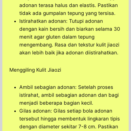
adonan terasa halus dan elastis. Pastikan
tidak ada gumpalan tepung yang tersisa.
Istirahatkan adonan: Tutupi adonan
dengan kain bersih dan biarkan selama 30
menit agar gluten dalam tepung
mengembang. Rasa dan tekstur kulit jiaozi
akan lebih baik jika adonan diistirahatkan.
Menggiling Kulit Jiaozi
Ambil sebagian adonan: Setelah proses
istirahat, ambil sebagian adonan dan bagi
menjadi beberapa bagian kecil.
Gilas adonan: Gilas setiap bola adonan
tersebut hingga membentuk lingkaran tipis
dengan diameter sekitar 7-8 cm. Pastikan