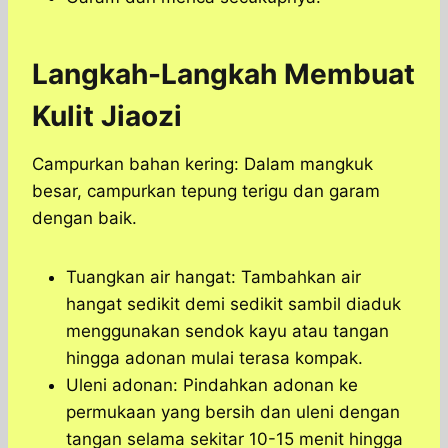
Langkah-Langkah Membuat
Kulit Jiaozi
Campurkan bahan kering: Dalam mangkuk
besar, campurkan tepung terigu dan garam
dengan baik.
Tuangkan air hangat: Tambahkan air
hangat sedikit demi sedikit sambil diaduk
menggunakan sendok kayu atau tangan
hingga adonan mulai terasa kompak.
Uleni adonan: Pindahkan adonan ke
permukaan yang bersih dan uleni dengan
tangan selama sekitar 10-15 menit hingga