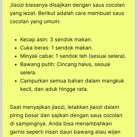
Jiaozi biasanya disajikan dengan saus cocolan
yang lezat. Berikut adalah cara membuat saus
cocolan yang umum:
Kecap asin: 3 sendok makan.
Cuka beras: 1 sendok makan.
Minyak cabai: 1 sendok teh (sesuai selera).
Bawang putih: Cincang halus, sesuai
selera.
Campurkan semua bahan dalam mangkuk
kecil, dan aduk hingga rata.
Saat menyajikan jiaozi, letakkan jiaozi dalam
piring besar dan sajikan dengan saus cocolan
di sampingnya. Anda bisa menambahkan
garnis seperti irisan daun bawang atau wijen