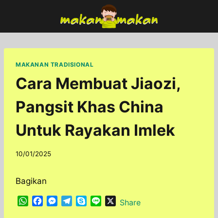
Skip
to
content
MAKANAN TRADISIONAL
Cara Membuat Jiaozi,
Pangsit Khas China
Untuk Rayakan Imlek
By
10/01/2025
adminfoodfun
Bagikan
W
F
M
T
S
L
X
Share
h
a
e
e
k
i