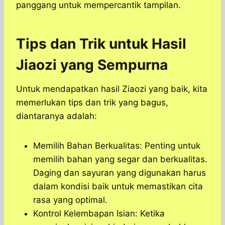
panggang untuk mempercantik tampilan.
Tips dan Trik untuk Hasil
Jiaozi yang Sempurna
Untuk mendapatkan hasil Ziaozi yang baik, kita
memerlukan tips dan trik yang bagus,
diantaranya adalah:
Memilih Bahan Berkualitas: Penting untuk
memilih bahan yang segar dan berkualitas.
Daging dan sayuran yang digunakan harus
dalam kondisi baik untuk memastikan cita
rasa yang optimal.
Kontrol Kelembapan Isian: Ketika