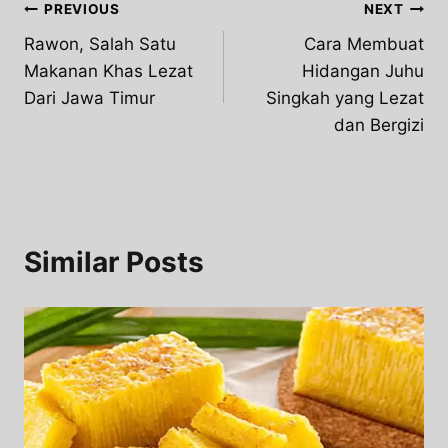
Post
PREVIOUS
NEXT
Rawon, Salah Satu
Cara Membuat
navigation
Makanan Khas Lezat
Hidangan Juhu
Dari Jawa Timur
Singkah yang Lezat
dan Bergizi
Similar Posts