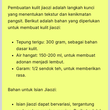
Pembuatan kulit jiaozi adalah langkah kunci
yang menentukan tekstur dan kenikmatan
pangsit. Berikut adalah bahan yang diperlukan
untuk membuat kulit jiaozi:
Tepung terigu: 300 gram, sebagai bahan
dasar kulit.
Air hangat: 150-200 ml, untuk membuat
adonan menjadi lembut.
Garam: 1/2 sendok teh, untuk memberikan
rasa.
Bahan untuk Isian Jiaozi:
Isian jiaozi dapat bervariasi, tergantung