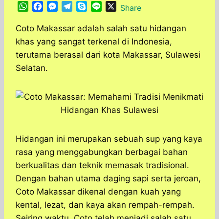
W
F
M
T
S
L
X
Share
h
a
e
e
k
i
a
c
s
l
y
n
Coto Makassar adalah salah satu hidangan
t
e
s
e
p
e
khas yang sangat terkenal di Indonesia,
s
b
e
g
e
terutama berasal dari kota Makassar, Sulawesi
A
o
n
r
Selatan.
p
o
g
a
p
k
e
m
r
Hidangan ini merupakan sebuah sup yang kaya
rasa yang menggabungkan berbagai bahan
berkualitas dan teknik memasak tradisional.
Dengan bahan utama daging sapi serta jeroan,
Coto Makassar dikenal dengan kuah yang
kental, lezat, dan kaya akan rempah-rempah.
Seiring waktu, Coto telah menjadi salah satu