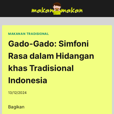
Skip
to
content
MAKANAN TRADISIONAL
Gado-Gado: Simfoni
Rasa dalam Hidangan
khas Tradisional
Indonesia
By
13/12/2024
adminfoodfun
Bagikan