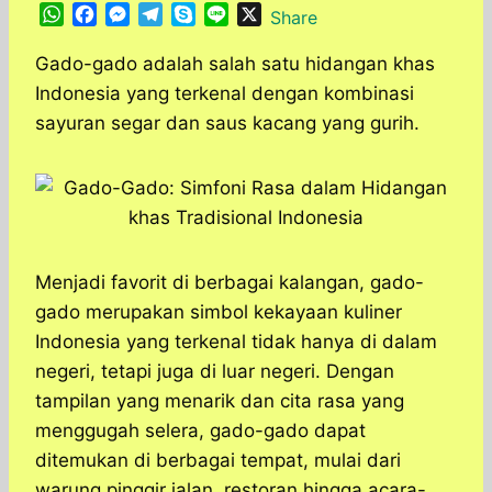
W
F
M
T
S
L
X
Share
h
a
e
e
k
i
a
c
s
l
y
n
Gado-gado adalah salah satu hidangan khas
t
e
s
e
p
e
Indonesia yang terkenal dengan kombinasi
s
b
e
g
e
sayuran segar dan saus kacang yang gurih.
A
o
n
r
p
o
g
a
p
k
e
m
r
Menjadi favorit di berbagai kalangan, gado-
gado merupakan simbol kekayaan kuliner
Indonesia yang terkenal tidak hanya di dalam
negeri, tetapi juga di luar negeri.​ Dengan
tampilan yang menarik dan cita rasa yang
menggugah selera, gado-gado dapat
ditemukan di berbagai tempat, mulai dari
warung pinggir jalan, restoran hingga acara-