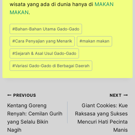
wisata yang ada di dunia hanya di
MAKAN
MAKAN
.
Post
#
Bahan-Bahan Utama Gado-Gado
Tags:
#
Cara Penyajian yang Menarik
#
makan makan
#
Sejarah & Asal Usul Gado-Gado
#
Variasi Gado-Gado di Berbagai Daerah
Post
PREVIOUS
NEXT
Kentang Goreng
Giant Cookies: Kue
navigation
Renyah: Cemilan Gurih
Raksasa yang Sukses
yang Selalu Bikin
Mencuri Hati Pecinta
Nagih
Manis