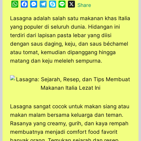
W
F
M
T
S
L
X
Share
h
a
e
e
k
i
a
c
s
l
y
n
Lasagna adalah salah satu makanan khas Italia
t
e
s
e
p
e
yang populer di seluruh dunia. Hidangan ini
s
b
e
g
e
terdiri dari lapisan pasta lebar yang diisi
A
o
n
r
dengan saus daging, keju, dan saus béchamel
p
o
g
a
atau tomat, kemudian dipanggang hingga
p
k
e
m
r
matang dan keju meleleh sempurna.
Lasagna sangat cocok untuk makan siang atau
makan malam bersama keluarga dan teman.
Rasanya yang creamy, gurih, dan kaya rempah
membuatnya menjadi comfort food favorit
banyak orang. Temukan sejarah dan resep