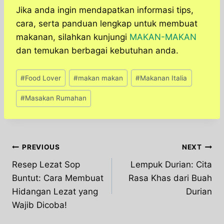
Jika anda ingin mendapatkan informasi tips,
cara, serta panduan lengkap untuk membuat
makanan, silahkan kunjungi
MAKAN-MAKAN
dan temukan berbagai kebutuhan anda.
Post
#
Food Lover
#
makan makan
#
Makanan Italia
Tags:
#
Masakan Rumahan
Post
PREVIOUS
NEXT
Resep Lezat Sop
Lempuk Durian: Cita
navigation
Buntut: Cara Membuat
Rasa Khas dari Buah
Hidangan Lezat yang
Durian
Wajib Dicoba!