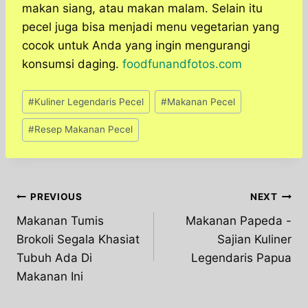
makan siang, atau makan malam. Selain itu
pecel juga bisa menjadi menu vegetarian yang
cocok untuk Anda yang ingin mengurangi
konsumsi daging.
foodfunandfotos.com
Post
#
Kuliner Legendaris Pecel
#
Makanan Pecel
Tags:
#
Resep Makanan Pecel
Post
PREVIOUS
NEXT
Makanan Tumis
Makanan Papeda -
navigation
Brokoli Segala Khasiat
Sajian Kuliner
Tubuh Ada Di
Legendaris Papua
Makanan Ini