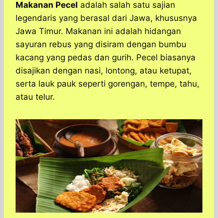
a
c
s
l
y
n
Makanan Pecel
adalah salah satu sajian
t
e
s
e
p
e
legendaris yang berasal dari Jawa, khususnya
s
b
e
g
e
Jawa Timur. Makanan ini adalah hidangan
A
o
n
r
sayuran rebus yang disiram dengan bumbu
p
o
g
a
kacang yang pedas dan gurih. Pecel biasanya
p
k
e
m
r
disajikan dengan nasi, lontong, atau ketupat,
serta lauk pauk seperti gorengan, tempe, tahu,
atau telur.