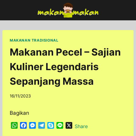
Skip
to
content
MAKANAN TRADISIONAL
Makanan Pecel – Sajian
Kuliner Legendaris
Sepanjang Massa
By
16/11/2023
adminfoodfun
Bagikan
W
F
M
T
S
L
X
Share
h
a
e
e
k
i