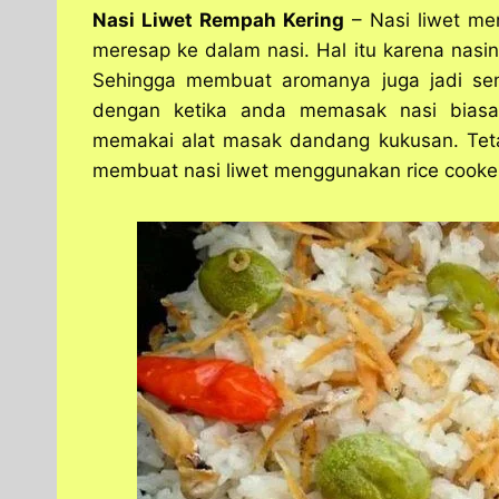
a
c
s
l
y
n
Nasi Liwet Rempah Kering
– Nasi liwet me
t
e
s
e
p
e
meresap ke dalam nasi. Hal itu karena na
s
b
e
g
e
Sehingga membuat aromanya juga jadi se
A
o
n
r
dengan ketika anda memasak nasi bias
p
o
g
a
memakai alat masak dandang kukusan. Tetap
p
k
e
m
r
membuat nasi liwet menggunakan rice cooke