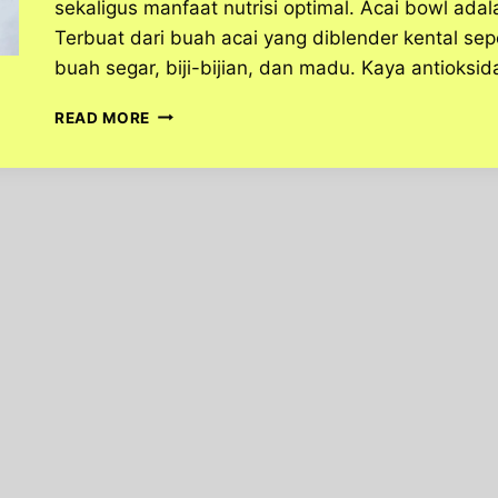
sekaligus manfaat nutrisi optimal. Acai bowl adala
Terbuat dari buah acai yang diblender kental sep
buah segar, biji-bijian, dan madu. Kaya antioksid
ACAI
READ MORE
BOWL,
KOMBINASI
BUAH
DAN
TOPPING
SEHAT
YANG
MENGGUGAH
SELERA