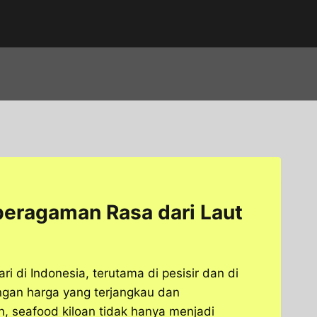
beragaman Rasa dari Laut
i di Indonesia, terutama di pesisir dan di
ngan harga yang terjangkau dan
, seafood kiloan tidak hanya menjadi