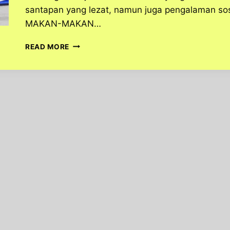
santapan yang lezat, namun juga pengalaman so
MAKAN-MAKAN…
MAKANAN
READ MORE
SEAFOOD
KILOAN:
KEBERAGAMAN
RASA
DARI
LAUT