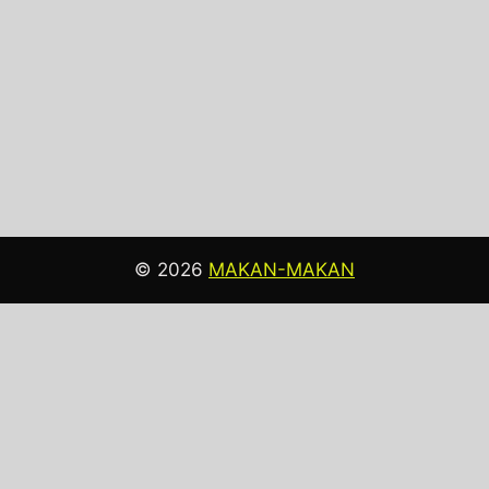
© 2026
MAKAN-MAKAN
Aksi Nyata Kasino Online Penuhi Kebutuhan Industri
Pangan Masyarakat
Teknologi Formulasi Kasino Online
Menjadi Percakapan Hangat Dikalangan Publik
Cara
Meredam Resiko Kegagalan Kasino Online
Menggunakan Trik Sederhana
Prediksi Pergerakan
Arus Kasino Online di Pasar Indonesia Menjelang Q4