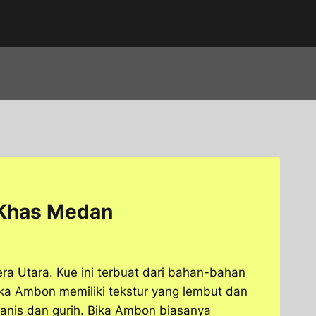
 Khas Medan
a Utara. Kue ini terbuat dari bahan-bahan
 Bika Ambon memiliki tekstur yang lembut dan
 manis dan gurih. Bika Ambon biasanya