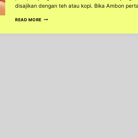
disajikan dengan teh atau kopi. Bika Ambon pert
BIKA
READ MORE
AMBON
KUE
TRADISIONAL
KHAS
MEDAN