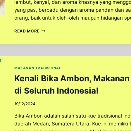
lembut, kenyal, dan aroma khasnya yang menggoda
yang pas, berpadu dengan aroma pandan dan sa
orang, baik untuk oleh-oleh maupun hidangan 
BIKA
READ MORE
AMBON:
RESEP
TRADISIONAL
INDONESIA
YANG
LEMBUT,
MAKANAN TRADISIONAL
KENYAL,
Kenali Bika Ambon, Makanan
DAN
AROMATIK
di Seluruh Indonesia!
19/12/2024
Bika Ambon adalah salah satu kue tradisional Ind
daerah Medan, Sumatera Utara. Kue ini memiliki 