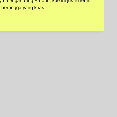
a mengandung Ambon, kue ini justru lebih
an berongga yang khas…