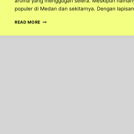
aroma yang menggugah selera. Meskipun namany
populer di Medan dan sekitarnya. Dengan lapis
KENALI
READ MORE
BIKA
AMBON,
MAKANAN
KHAS
MEDAN
YANG
POPULER
DI
SELURUH
INDONESIA!