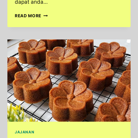
dapat anda…
CARA
READ MORE
MEMBUAT
BOLU
KUKUS
MEKAR
SUSU
YANG
EMPUK
DAN
NIKMAT
JAJANAN