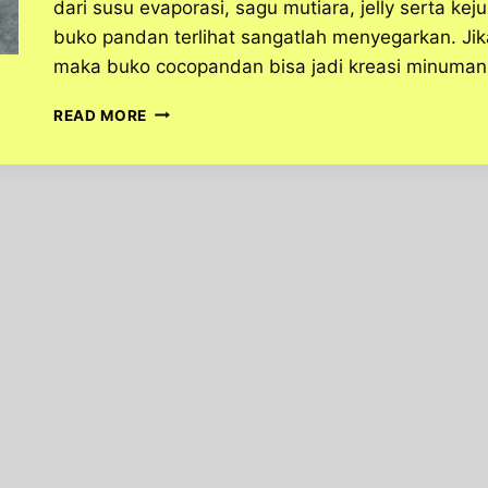
dari susu evaporasi, sagu mutiara, jelly serta ke
buko pandan terlihat sangatlah menyegarkan. Jik
maka buko cocopandan bisa jadi kreasi minuma
RESEP
READ MORE
BUKO
PANDAN
YANG
SEGAR
DAN
NIKMAT
KHAS
FILIPINA