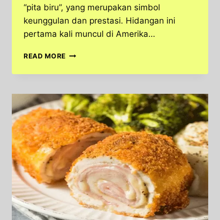
“pita biru”, yang merupakan simbol
keunggulan dan prestasi. Hidangan ini
pertama kali muncul di Amerika…
CHICKEN
READ MORE
CORDON
BLEU
–
HIDANGAN
RESTORAN
TERBAIK
DENGAN
CITARASA
AUTENTIK