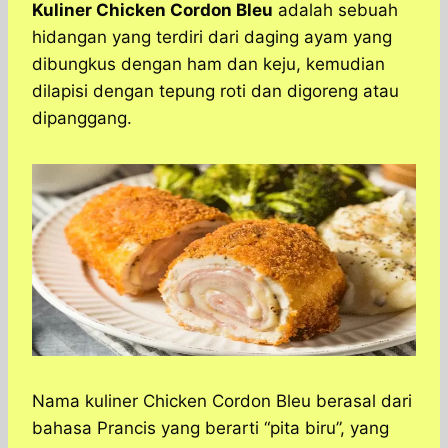
a
c
s
l
y
n
Kuliner Chicken Cordon Bleu
adalah sebuah
t
e
s
e
p
e
hidangan yang terdiri dari daging ayam yang
s
b
e
g
e
dibungkus dengan ham dan keju, kemudian
A
o
n
r
dilapisi dengan tepung roti dan digoreng atau
p
o
g
a
dipanggang.
p
k
e
m
r
Nama kuliner Chicken Cordon Bleu berasal dari
bahasa Prancis yang berarti “pita biru”, yang