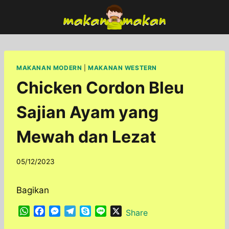
Skip
to
content
MAKANAN MODERN
|
MAKANAN WESTERN
Chicken Cordon Bleu
Sajian Ayam yang
Mewah dan Lezat
By
05/12/2023
adminfoodfun
Bagikan
W
F
M
T
S
L
X
Share
h
a
e
e
k
i