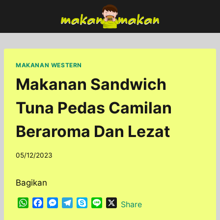
Skip
to
content
MAKANAN WESTERN
Makanan Sandwich
Tuna Pedas Camilan
Beraroma Dan Lezat
By
05/12/2023
adminfoodfun
Bagikan
W
F
M
T
S
L
X
Share
h
a
e
e
k
i