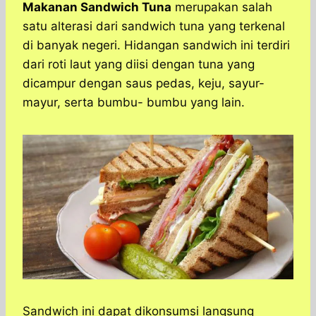
a
c
s
l
y
n
Makanan Sandwich Tuna
merupakan salah
t
e
s
e
p
e
satu alterasi dari sandwich tuna yang terkenal
s
b
e
g
e
di banyak negeri. Hidangan sandwich ini terdiri
A
o
n
r
dari roti laut yang diisi dengan tuna yang
p
o
g
a
dicampur dengan saus pedas, keju, sayur-
p
k
e
m
r
mayur, serta bumbu- bumbu yang lain.
Sandwich ini dapat dikonsumsi langsung