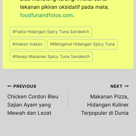
tekanan pikiran oksidatif pada mata.
foodfunandfotos.com
.
Post
#
Fakta Hidangan Spicy Tuna Sandwich
Tags:
#
makan makan
#
Mengenal Hidangan Spicy Tuna
#
Resep Makanan Spicy Tuna Sandwich
Post
PREVIOUS
NEXT
Chicken Cordon Bleu
Makanan Pizza,
navigation
Sajian Ayam yang
Hidangan Kuliner
Mewah dan Lezat
Terpopuler di Dunia