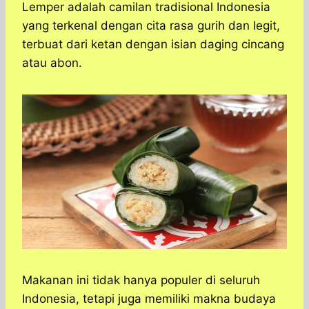
a
c
s
l
y
n
​​Lemper adalah camilan tradisional Indonesia
t
e
s
e
p
e
yang terkenal dengan cita rasa gurih dan legit,
s
b
e
g
e
terbuat dari ketan dengan isian daging cincang
A
o
n
r
atau abon​.
p
o
g
a
p
k
e
m
r
​Makanan ini tidak hanya populer di seluruh
Indonesia, tetapi juga memiliki makna budaya