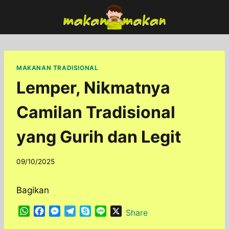
Skip
to
content
MAKANAN TRADISIONAL
Lemper, Nikmatnya
Camilan Tradisional
yang Gurih dan Legit
By
09/10/2025
adminfoodfun
Bagikan
W
F
M
T
S
L
X
Share
h
a
e
e
k
i