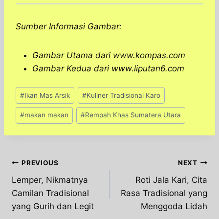
Sumber Informasi Gambar:
Gambar Utama dari www.kompas.com
Gambar Kedua dari www.liputan6.com
Post
#
Ikan Mas Arsik
#
Kuliner Tradisional Karo
Tags:
#
makan makan
#
Rempah Khas Sumatera Utara
Post
PREVIOUS
NEXT
Lemper, Nikmatnya
Roti Jala Kari, Cita
navigation
Camilan Tradisional
Rasa Tradisional yang
yang Gurih dan Legit
Menggoda Lidah