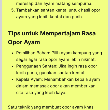
meresap dan ayam matang sempurna.
Tambahkan santan kental untuk hasil opor
ayam yang lebih kental dan gurih.
Tips untuk Mempertajam Rasa
Opor Ayam
Pemilihan Bahan: Pilih ayam kampung yang
segar agar rasa opor ayam lebih nikmat.
Penggunaan Santan: Jika ingin rasa opor
lebih gurih, gunakan santan kental.
Kepala Ayam: Menambahkan kepala ayam
dalam memasak opor akan memberikan
cita rasa yang lebih kaya.
Satu teknik yang membuat opor ayam khas