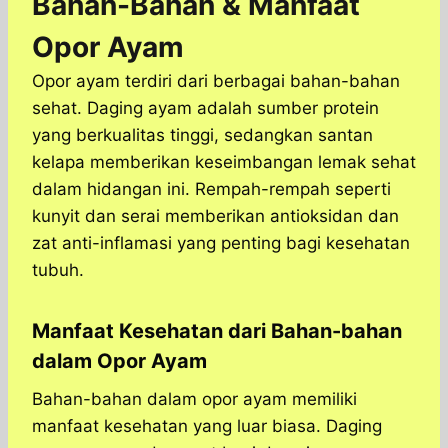
Bahan-Bahan & Manfaat
Opor Ayam
Opor ayam terdiri dari berbagai bahan-bahan
sehat. Daging ayam adalah sumber protein
yang berkualitas tinggi, sedangkan santan
kelapa memberikan keseimbangan lemak sehat
dalam hidangan ini. Rempah-rempah seperti
kunyit dan serai memberikan antioksidan dan
zat anti-inflamasi yang penting bagi kesehatan
tubuh.
Manfaat Kesehatan dari Bahan-bahan
dalam Opor Ayam
Bahan-bahan dalam opor ayam memiliki
manfaat kesehatan yang luar biasa. Daging