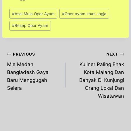
Post
#
Asal Mula Opor Ayam
#
Opor ayam khas Jogja
Tags:
#
Resep Opor Ayam
Post
PREVIOUS
NEXT
Mie Medan
Kuliner Paling Enak
navigation
Bangladesh Gaya
Kota Malang Dan
Baru Menggugah
Banyak Di Kunjungi
Selera
Orang Lokal Dan
Wisatawan