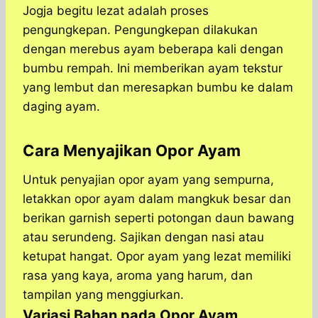
Jogja begitu lezat adalah proses
pengungkepan. Pengungkepan dilakukan
dengan merebus ayam beberapa kali dengan
bumbu rempah. Ini memberikan ayam tekstur
yang lembut dan meresapkan bumbu ke dalam
daging ayam.
Cara Menyajikan Opor Ayam
Untuk penyajian opor ayam yang sempurna,
letakkan opor ayam dalam mangkuk besar dan
berikan garnish seperti potongan daun bawang
atau serundeng. Sajikan dengan nasi atau
ketupat hangat. Opor ayam yang lezat memiliki
rasa yang kaya, aroma yang harum, dan
tampilan yang menggiurkan.
Variasi Bahan pada Opor Ayam