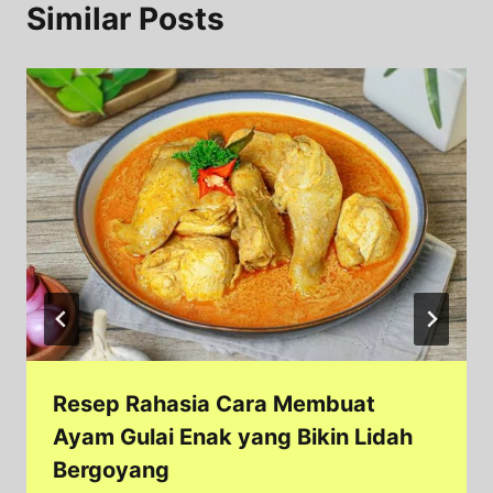
Similar Posts
Resep Rahasia Cara Membuat
Ayam Gulai Enak yang Bikin Lidah
Bergoyang