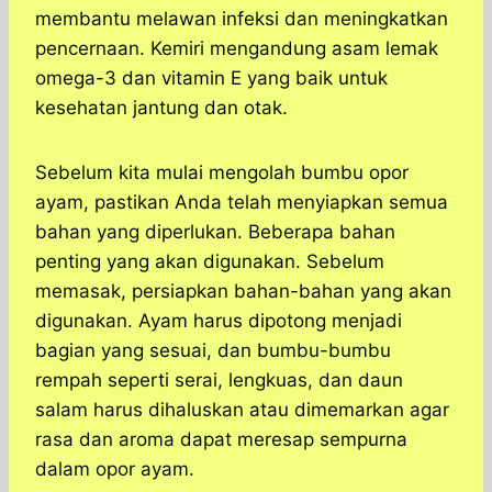
membantu melawan infeksi dan meningkatkan
pencernaan. Kemiri mengandung asam lemak
omega-3 dan vitamin E yang baik untuk
kesehatan jantung dan otak.
Sebelum kita mulai mengolah bumbu opor
ayam, pastikan Anda telah menyiapkan semua
bahan yang diperlukan. Beberapa bahan
penting yang akan digunakan.
Sebelum
memasak, persiapkan bahan-bahan yang akan
digunakan. Ayam harus dipotong menjadi
bagian yang sesuai, dan bumbu-bumbu
rempah seperti serai, lengkuas, dan daun
salam harus dihaluskan atau dimemarkan agar
rasa dan aroma dapat meresap sempurna
dalam opor ayam.