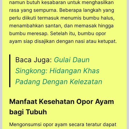
namun butuh kesabaran untuk menghasilkan
rasa yang sempurna. Beberapa langkah yang
perlu diikuti termasuk menumis bumbu halus,
menambahkan santan, dan memasak hingga
bumbu meresap. Setelah itu, bumbu opor
ayam siap disajikan dengan nasi atau ketupat.
Baca Juga:
Gulai Daun
Singkong: Hidangan Khas
Padang Dengan Kelezatan
Manfaat Kesehatan Opor Ayam
bagi Tubuh
Mengonsumsi opor ayam secara teratur dapat