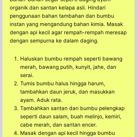
organik dan santan kelapa asli. Hindari
penggunaan bahan tambahan dan bumbu
instan yang mengandung bahan kimia. Masak
dengan api kecil agar rempah-rempah meresap
dengan sempurna ke dalam daging.
Haluskan bumbu rempah seperti bawang
merah, bawang putih, kunyit, jahe, dan
serai.
Tumis bumbu halus hingga harum,
tambahkan daun jeruk, dan masukkan
ayam. Aduk rata.
Tambahkan santan dan bumbu pelengkap
seperti daun salam, buah melinjo, kemiri,
cabe merah, dan santan encer.
Masak dengan api kecil hingga bumbu