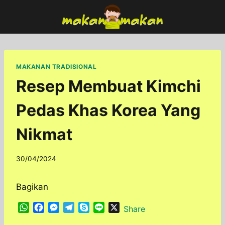
Skip
to
content
MAKANAN TRADISIONAL
Resep Membuat Kimchi
Pedas Khas Korea Yang
Nikmat
By
30/04/2024
adminfoodfun
Bagikan
W
F
M
T
S
L
X
Share
h
a
e
e
k
i