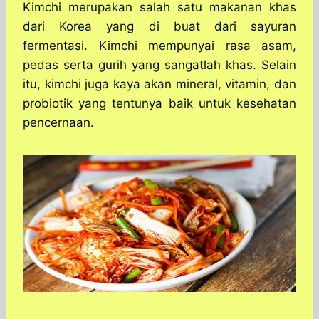
a
c
s
l
y
n
Kimchi merupakan salah satu makanan khas
t
e
s
e
p
e
dari Korea yang di buat dari sayuran
s
b
e
g
e
fermentasi. Kimchi mempunyai rasa asam,
A
o
n
r
pedas serta gurih yang sangatlah khas. Selain
p
o
g
a
itu, kimchi juga kaya akan mineral, vitamin, dan
p
k
e
m
r
probiotik yang tentunya baik untuk kesehatan
pencernaan.