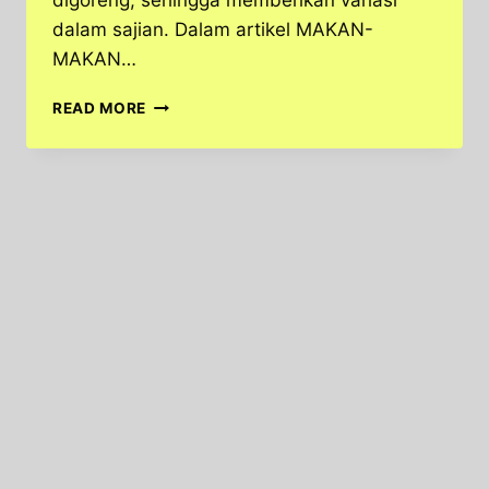
digoreng, sehingga memberikan variasi
dalam sajian. Dalam artikel MAKAN-
MAKAN…
RESEP
READ MORE
CARA
MEMBUAT
MIE
GOMAK
YANG
LEMBUT
SAAT
DI
MAKAN!