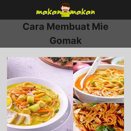
Skip
to
content
Cara Membuat Mie
Gomak