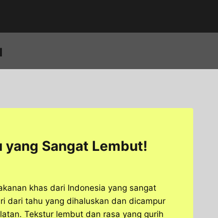
u
 yang Sangat Lembut!
akanan khas dari Indonesia yang sangat
ri dari tahu yang dihaluskan dan dicampur
tan. Tekstur lembut dan rasa yang gurih