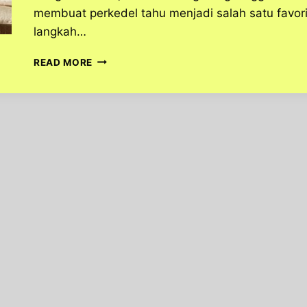
membuat perkedel tahu menjadi salah satu favorit
langkah…
CARA
READ MORE
MEMBUAT
PERKEDEL
TAHU
YANG
SANGAT
LEMBUT!