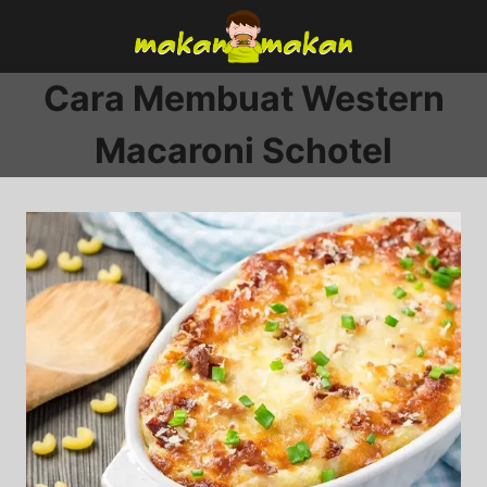
Skip
to
content
Cara Membuat Western
Macaroni Schotel