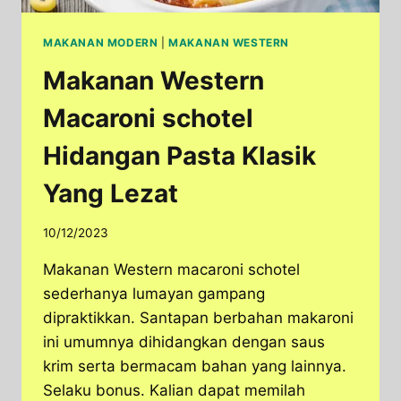
MAKANAN MODERN
|
MAKANAN WESTERN
Makanan Western
Macaroni schotel
Hidangan Pasta Klasik
Yang Lezat
10/12/2023
Makanan Western macaroni schotel
sederhanya lumayan gampang
dipraktikkan. Santapan berbahan makaroni
ini umumnya dihidangkan dengan saus
krim serta bermacam bahan yang lainnya.
Selaku bonus. Kalian dapat memilah