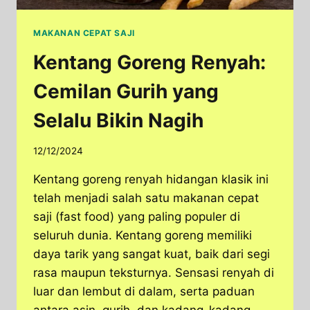
MAKANAN CEPAT SAJI
Kentang Goreng Renyah:
Cemilan Gurih yang
Selalu Bikin Nagih
12/12/2024
Kentang goreng renyah hidangan klasik ini
telah menjadi salah satu makanan cepat
saji (fast food) yang paling populer di
seluruh dunia. Kentang goreng memiliki
daya tarik yang sangat kuat, baik dari segi
rasa maupun teksturnya. Sensasi renyah di
luar dan lembut di dalam, serta paduan