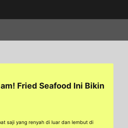
am! Fried Seafood Ini Bikin
at saji yang renyah di luar dan lembut di