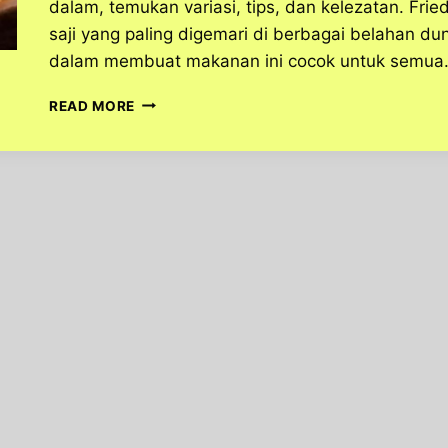
dalam, temukan variasi, tips, dan kelezatan. Fri
saji yang paling digemari di berbagai belahan dun
dalam membuat makanan ini cocok untuk semu
RENYAH
READ MORE
DI
LUAR,
LEMBUT
DI
DALAM!
FRIED
SEAFOOD
INI
BIKIN
KETAGIHAN