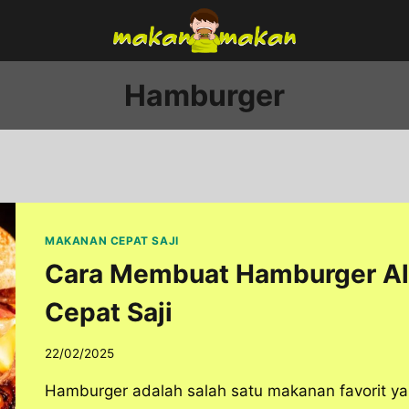
Hamburger
MAKANAN CEPAT SAJI
Cara Membuat Hamburger Al
Cepat Saji
22/02/2025
Hamburger adalah salah satu makanan favorit y