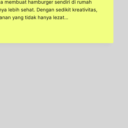
isa membuat hamburger sendiri di rumah
a lebih sehat. Dengan sedikit kreativitas,
anan yang tidak hanya lezat…