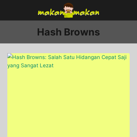
Skip
to
content
Hash Browns