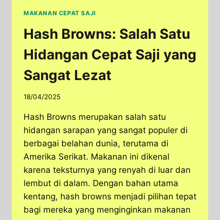
MAKANAN CEPAT SAJI
Hash Browns: Salah Satu
Hidangan Cepat Saji yang
Sangat Lezat
18/04/2025
Hash Browns merupakan salah satu
hidangan sarapan yang sangat populer di
berbagai belahan dunia, terutama di
Amerika Serikat. Makanan ini dikenal
karena teksturnya yang renyah di luar dan
lembut di dalam. Dengan bahan utama
kentang, hash browns menjadi pilihan tepat
bagi mereka yang menginginkan makanan