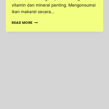
vitamin dan mineral penting. Mengonsumsi
ikan makarel secara…
5
READ MORE
MANFAAT
KESEHATAN
UTAMA
DARI
MENGONSUMSI
IKAN
MAKAREL
SECARA
RUTIN