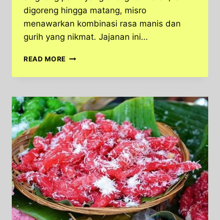
digoreng hingga matang, misro
menawarkan kombinasi rasa manis dan
gurih yang nikmat. Jajanan ini…
BIKIN
READ MORE
KETAGIHAN!
RAHASIA
LEZAT
MISRO,
JAJANAN
TRADISIONAL
YANG
WAJIB
DICOBA