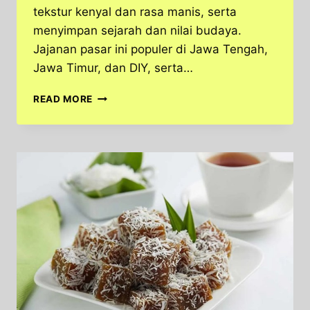
tekstur kenyal dan rasa manis, serta
menyimpan sejarah dan nilai budaya.
Jajanan pasar ini populer di Jawa Tengah,
Jawa Timur, dan DIY, serta…
CENIL,
READ MORE
JAJANAN
KENYAL
WARISAN
JAWA
YANG
PENUH
SEJARAH
DAN
MAKNA