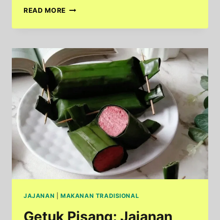
WAJIK,
READ MORE
KUDAPAN
LEGENDARIS
NUSANTARA
DENGAN
RASA
MANIS
PENUH
NOSTALGIA
JAJANAN
|
MAKANAN TRADISIONAL
Getuk Pisang: Jajanan