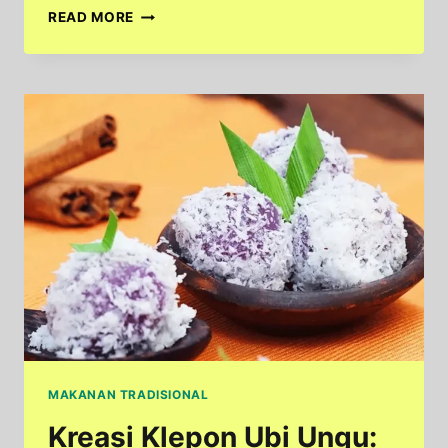
GETUK
READ MORE
PISANG:
JAJANAN
TRADISIONAL
KHAS
JAWA
TIMUR
YANG
MENGGODA
SELERA
MAKANAN TRADISIONAL
Kreasi Klepon Ubi Ungu: