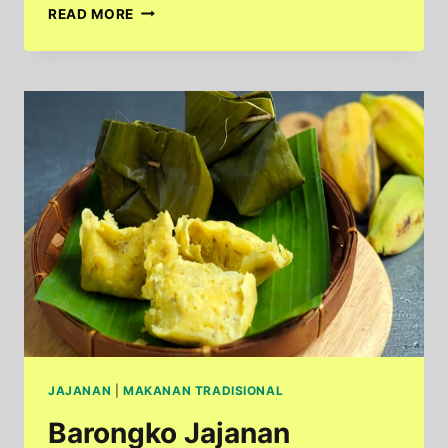
KREASI
READ MORE
KLEPON
UBI
UNGU:
RAHASIA
KENYAL
DAN
MANIS
YANG
BIKIN
KETAGIHAN
JAJANAN
|
MAKANAN TRADISIONAL
Barongko Jajanan