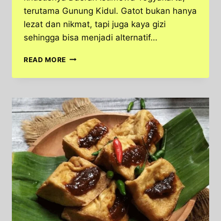
terutama Gunung Kidul. Gatot bukan hanya
lezat dan nikmat, tapi juga kaya gizi
sehingga bisa menjadi alternatif…
GATOT,
READ MORE
JAJANAN
TRADISIONAL
KHAS
JAWA
DENGAN
RASA
OTENTIK
DAN
KAYA
NUTRISI