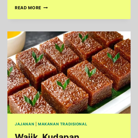
SERABI
READ MORE
SOLO:
LEZATNYA
JAJANAN
TRADISIONAL
DENGAN
CITA
RASA
KHAS
JAJANAN
|
MAKANAN TRADISIONAL
Wajik, Kudapan