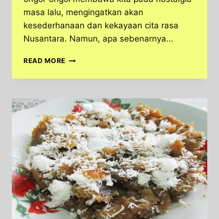
masa lalu, mengingatkan akan
kesederhanaan dan kekayaan cita rasa
Nusantara. Namun, apa sebenarnya…
KELEZATAN
READ MORE
ONGOL-
ONGOL,
CITA
RASA
TRADISIONAL
YANG
SELALU
DIRINDUKAN