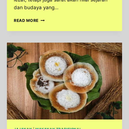
dan budaya yang…
GRONTOL
READ MORE
JAGUNG:
JAJANAN
TRADISIONAL
KAYA
RASA
DARI
JAWA
TENGAH