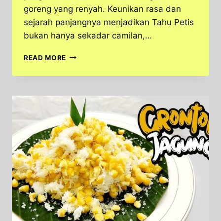
goreng yang renyah. Keunikan rasa dan
sejarah panjangnya menjadikan Tahu Petis
bukan hanya sekadar camilan,…
TAHU
READ MORE
PETIS,
JAJANAN
TRADISIONAL
KHAS
SEMARANG
YANG
MENGGODA
SELERA