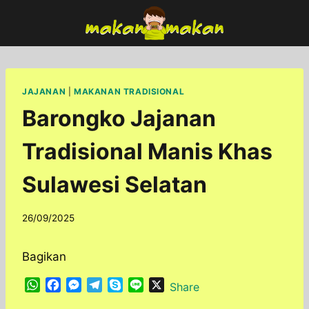
Skip
to
content
JAJANAN
|
MAKANAN TRADISIONAL
Barongko Jajanan
Tradisional Manis Khas
Sulawesi Selatan
By
26/09/2025
adminfoodfun
Bagikan
W
F
M
T
S
L
X
Share
h
a
e
e
k
i