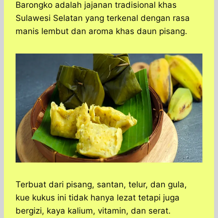
a
c
s
l
y
n
Barongko adalah jajanan tradisional khas
t
e
s
e
p
e
Sulawesi Selatan yang terkenal dengan rasa
s
b
e
g
e
manis lembut dan aroma khas daun pisang.
A
o
n
r
p
o
g
a
p
k
e
m
r
Terbuat dari pisang, santan, telur, dan gula,
kue kukus ini tidak hanya lezat tetapi juga
bergizi, kaya kalium, vitamin, dan serat.