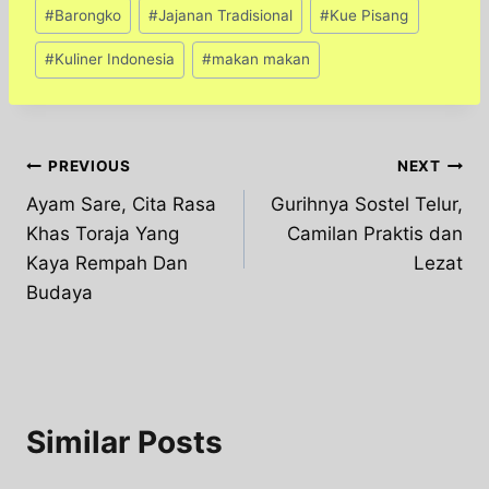
Post
#
Barongko
#
Jajanan Tradisional
#
Kue Pisang
Tags:
#
Kuliner Indonesia
#
makan makan
Post
PREVIOUS
NEXT
Ayam Sare, Cita Rasa
Gurihnya Sostel Telur,
navigation
Khas Toraja Yang
Camilan Praktis dan
Kaya Rempah Dan
Lezat
Budaya
Similar Posts