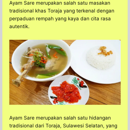
a
c
s
l
y
n
Ayam Sare merupakan salah satu masakan
t
e
s
e
p
e
tradisional khas Toraja yang terkenal dengan
s
b
e
g
e
perpaduan rempah yang kaya dan cita rasa
A
o
n
r
autentik.
p
o
g
a
p
k
e
m
r
Ayam Sare merupakan salah satu hidangan
tradisional dari Toraja, Sulawesi Selatan, yang