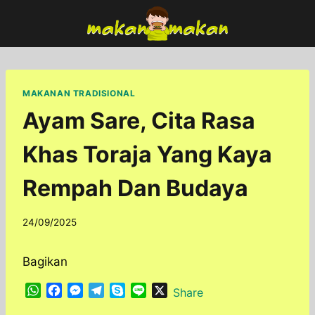
Skip
to
content
MAKANAN TRADISIONAL
Ayam Sare, Cita Rasa
Khas Toraja Yang Kaya
Rempah Dan Budaya
By
24/09/2025
adminfoodfun
Bagikan
W
F
M
T
S
L
X
Share
h
a
e
e
k
i