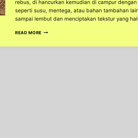
rebus, di hancurkan kemudian di campur dengan
seperti susu, mentega, atau bahan tambahan lain
sampai lembut dan menciptakan tekstur yang ha
RESEP
READ MORE
SEDERHANA
MASHED
POTATO
DAN
BROKOLI
AYAM
SAUS
TIRAM