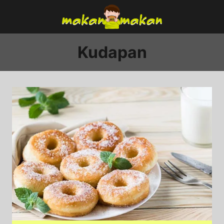
Skip
to
content
Kudapan